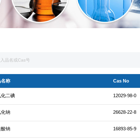
品名称
Cas No
氧化二碘
12029-98-0
氮化钠
26628-22-8
硅酸钠
16893-85-9