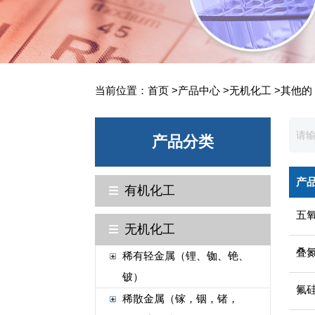
当前位置：
首页
>
产品中心
>
无机化工
>
其他的
产品分类
产
有机化工
五
无机化工
叠
稀有轻金属（锂、铷、铯、
铍）
氟
稀散金属（镓，铟，锗，