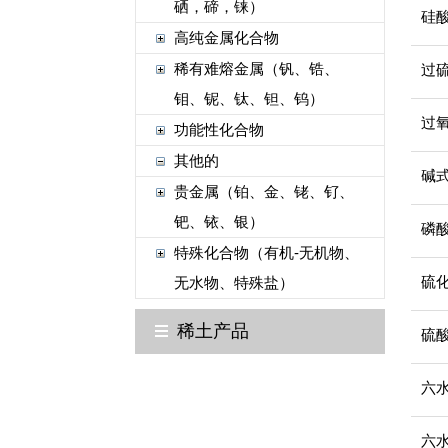
硒，碲，铼）
硅
高纯金属化合物
稀有难熔金属（钒、锆、
过
钼、铌、钛、钽、钨）
过
功能性化合物
其他的
碱
贵金属（铂、金、铑、钌、
钯、铱、银）
磷
特殊化合物（有机-无机物、
硫
无水物、特殊盐）
稀土产品
硫
六
六