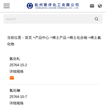



当前位置：
首页
>
产品中心
>
稀土产品
>
稀土化合物
>
稀土氮
化物
氮化钆
25764-15-2
详细规格

氮化镧
25764-10-7
详细规格